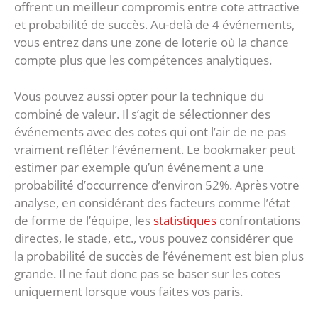
offrent un meilleur compromis entre cote attractive
et probabilité de succès. Au-delà de 4 événements,
vous entrez dans une zone de loterie où la chance
compte plus que les compétences analytiques.
Vous pouvez aussi opter pour la technique du
combiné de valeur. Il s’agit de sélectionner des
événements avec des cotes qui ont l’air de ne pas
vraiment refléter l’événement. Le bookmaker peut
estimer par exemple qu’un événement a une
probabilité d’occurrence d’environ 52%. Après votre
analyse, en considérant des facteurs comme l’état
de forme de l’équipe, les
statistiques
confrontations
directes, le stade, etc., vous pouvez considérer que
la probabilité de succès de l’événement est bien plus
grande. Il ne faut donc pas se baser sur les cotes
uniquement lorsque vous faites vos paris.