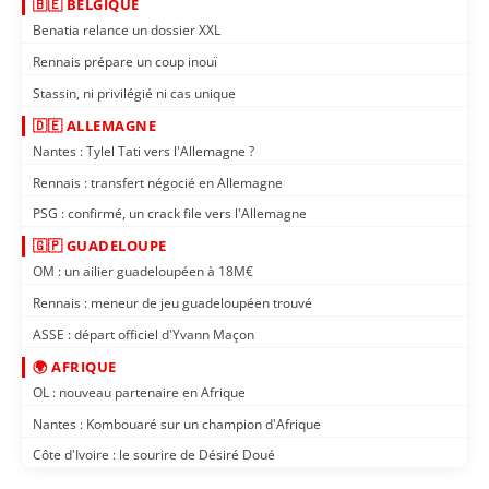
🇧🇪 BELGIQUE
Benatia relance un dossier XXL
Rennais prépare un coup inouï
Stassin, ni privilégié ni cas unique
🇩🇪 ALLEMAGNE
Nantes : Tylel Tati vers l'Allemagne ?
Rennais : transfert négocié en Allemagne
PSG : confirmé, un crack file vers l'Allemagne
🇬🇵 GUADELOUPE
OM : un ailier guadeloupéen à 18M€
Rennais : meneur de jeu guadeloupéen trouvé
ASSE : départ officiel d'Yvann Maçon
🌍 AFRIQUE
OL : nouveau partenaire en Afrique
Nantes : Kombouaré sur un champion d'Afrique
Côte d'Ivoire : le sourire de Désiré Doué