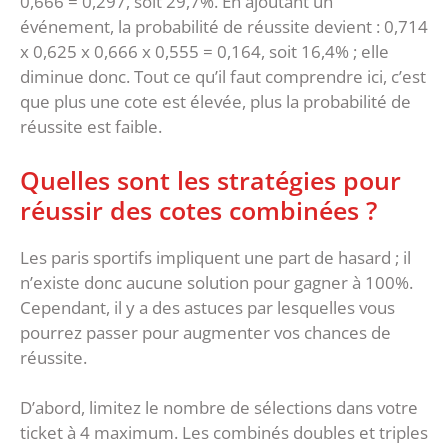
0,666 = 0,297, soit 29,7%. En ajoutant un
événement, la probabilité de réussite devient : 0,714
x 0,625 x 0,666 x 0,555 = 0,164, soit 16,4% ; elle
diminue donc. Tout ce qu’il faut comprendre ici, c’est
que plus une cote est élevée, plus la probabilité de
réussite est faible.
Quelles sont les stratégies pour
réussir des cotes combinées ?
Les paris sportifs impliquent une part de hasard ; il
n’existe donc aucune solution pour gagner à 100%.
Cependant, il y a des astuces par lesquelles vous
pourrez passer pour augmenter vos chances de
réussite.
D’abord, limitez le nombre de sélections dans votre
ticket à 4 maximum. Les combinés doubles et triples