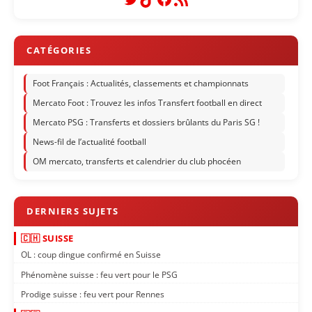
Foot Français : Actualités, classements et championnats
Mercato Foot : Trouvez les infos Transfert football en direct
Mercato PSG : Transferts et dossiers brûlants du Paris SG !
News-fil de l’actualité football
OM mercato, transferts et calendrier du club phocéen
🇨🇭 SUISSE
OL : coup dingue confirmé en Suisse
Phénomène suisse : feu vert pour le PSG
Prodige suisse : feu vert pour Rennes