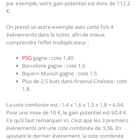
par exemple, votre gain potentiel est donc de 112,2
€.
On prend un autre exemple avec cette fois 4
événements dans le ticket, afin de mieux
comprendre l’effet multiplicateur :
PSG
gagne : cote 1,40
Barcelone gagne : cote 1,6
Bayern Munich gagne : cote 1,5
Plus de 2.5 buts dans Arsenal-Chelsea : cote
1,8.
La cote combinée est : 1,4 x 1,6 x 1,5 x 1,8 = 6,04.
Pour une mise de 10 €, le gain potentiel est 60,4 €.
Ce qu’il faut remarquer ici, c’est que les 3 premiers
événements ont une cote combinée de 3,36. En
ajoutant le dernier événement, la cote combinée