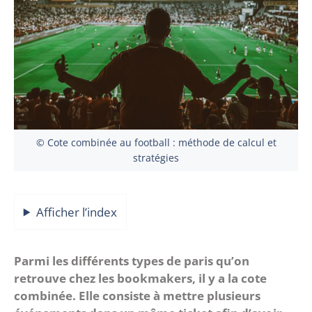
© Cote combinée au football : méthode de calcul et
stratégies
Afficher l’index
Parmi les différents types de paris qu’on
retrouve chez les bookmakers, il y a la cote
combinée. Elle consiste à mettre plusieurs