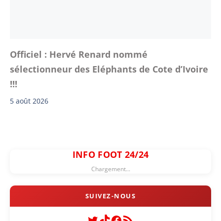
Officiel : Hervé Renard nommé
sélectionneur des Eléphants de Cote d’Ivoire
!!!
5 août 2026
INFO FOOT 24/24
Chargement...
Twitter
TikTok
Facebook
Flux RSS