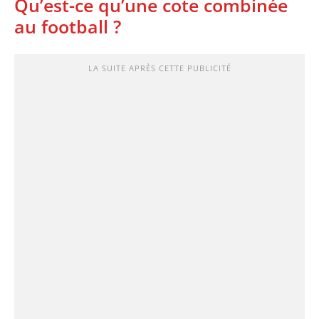
Qu’est-ce qu’une cote combinée
au football ?
LA SUITE APRÈS CETTE PUBLICITÉ