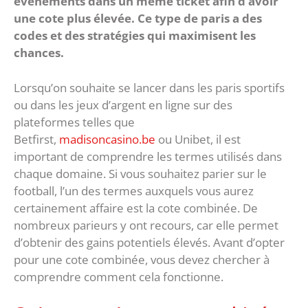
événements dans un même ticket afin d’avoir
une cote plus élevée. Ce type de paris a des
codes et des stratégies qui maximisent les
chances.
Lorsqu’on souhaite se lancer dans les paris sportifs
ou dans les jeux d’argent en ligne sur des
plateformes telles que
Betfirst,
madisoncasino.be
ou Unibet, il est
important de comprendre les termes utilisés dans
chaque domaine. Si vous souhaitez parier sur le
football, l’un des termes auxquels vous aurez
certainement affaire est la cote combinée. De
nombreux parieurs y ont recours, car elle permet
d’obtenir des gains potentiels élevés. Avant d’opter
pour une cote combinée, vous devez chercher à
comprendre comment cela fonctionne.