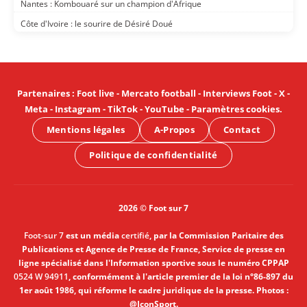
Nantes : Kombouaré sur un champion d'Afrique
Côte d'Ivoire : le sourire de Désiré Doué
Partenaires
:
Foot live
-
Mercato football
-
Interviews Foot
-
X
-
Meta
-
Instagram
-
TikTok
-
YouTube
-
Paramètres cookies
.
Mentions légales
A-Propos
Contact
Politique de confidentialité
2026 © Foot sur 7
Foot-sur 7
est un média
certifié
, par la Commission Paritaire des
Publications et Agence de Presse de France, Service de presse en
ligne spécialisé dans l'Information sportive sous le numéro CPPAP
0524 W 94911
, conformément à l'article premier de la loi n°86-897 du
1er août 1986, qui réforme le cadre juridique de la presse. Photos :
@IconSport.