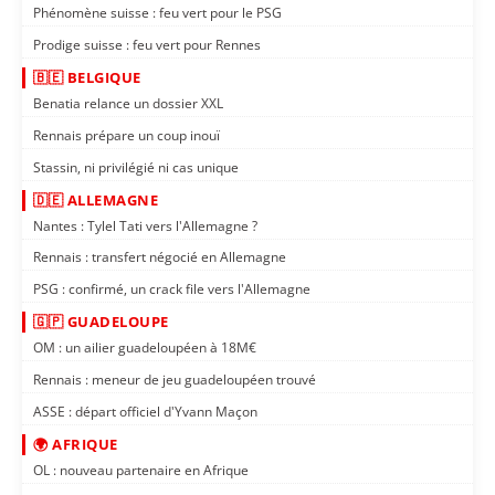
Phénomène suisse : feu vert pour le PSG
Prodige suisse : feu vert pour Rennes
🇧🇪 BELGIQUE
Benatia relance un dossier XXL
Rennais prépare un coup inouï
Stassin, ni privilégié ni cas unique
🇩🇪 ALLEMAGNE
Nantes : Tylel Tati vers l'Allemagne ?
Rennais : transfert négocié en Allemagne
PSG : confirmé, un crack file vers l'Allemagne
🇬🇵 GUADELOUPE
OM : un ailier guadeloupéen à 18M€
Rennais : meneur de jeu guadeloupéen trouvé
ASSE : départ officiel d'Yvann Maçon
🌍 AFRIQUE
OL : nouveau partenaire en Afrique