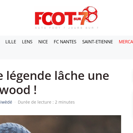
LILLE
LENS
NICE
FC NANTES
SAINT-ETIENNE
MERC
 légende lâche une
wood !
siwèdé
·
Durée de lecture : 2 minutes