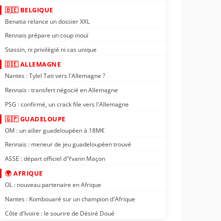
🇧🇪 BELGIQUE
Benatia relance un dossier XXL
Rennais prépare un coup inouï
Stassin, ni privilégié ni cas unique
🇩🇪 ALLEMAGNE
Nantes : Tylel Tati vers l'Allemagne ?
Rennais : transfert négocié en Allemagne
PSG : confirmé, un crack file vers l'Allemagne
🇬🇵 GUADELOUPE
OM : un ailier guadeloupéen à 18M€
Rennais : meneur de jeu guadeloupéen trouvé
ASSE : départ officiel d'Yvann Maçon
🌍 AFRIQUE
OL : nouveau partenaire en Afrique
Nantes : Kombouaré sur un champion d'Afrique
Côte d'Ivoire : le sourire de Désiré Doué