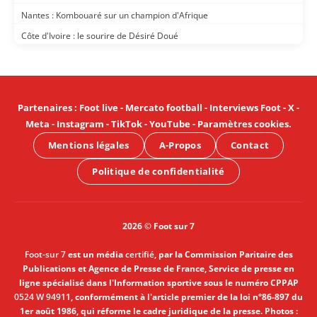
Nantes : Kombouaré sur un champion d'Afrique
Côte d'Ivoire : le sourire de Désiré Doué
Partenaires
:
Foot live
-
Mercato football
-
Interviews Foot
-
X
-
Meta
-
Instagram
-
TikTok
-
YouTube
-
Paramètres cookies
.
Mentions légales
A-Propos
Contact
Politique de confidentialité
2026 © Foot sur 7
Foot-sur 7
est un média
certifié
, par la Commission Paritaire des
Publications et Agence de Presse de France, Service de presse en
ligne spécialisé dans l'Information sportive sous le numéro CPPAP
0524 W 94911
, conformément à l'article premier de la loi n°86-897 du
1er août 1986, qui réforme le cadre juridique de la presse. Photos :