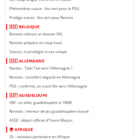
Phénomène suisse : feu vert pour le PSG
Prodige suisse : feu vert pour Rennes
🇧🇪 BELGIQUE
Benatia relance un dossier XXL
Rennais prépare un coup inouï
Stassin, ni privilégié ni cas unique
🇩🇪 ALLEMAGNE
Nantes : Tylel Tati vers l'Allemagne ?
Rennais : transfert négocié en Allemagne
PSG : confirmé, un crack file vers l'Allemagne
🇬🇵 GUADELOUPE
OM : un ailier guadeloupéen à 18M€
Rennais : meneur de jeu guadeloupéen trouvé
ASSE : départ officiel d'Yvann Maçon
🌍 AFRIQUE
OL : nouveau partenaire en Afrique