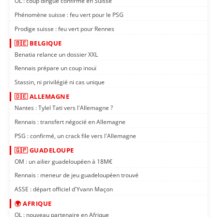
OL : coup dingue confirmé en Suisse
Phénomène suisse : feu vert pour le PSG
Prodige suisse : feu vert pour Rennes
🇧🇪 BELGIQUE
Benatia relance un dossier XXL
Rennais prépare un coup inouï
Stassin, ni privilégié ni cas unique
🇩🇪 ALLEMAGNE
Nantes : Tylel Tati vers l'Allemagne ?
Rennais : transfert négocié en Allemagne
PSG : confirmé, un crack file vers l'Allemagne
🇬🇵 GUADELOUPE
OM : un ailier guadeloupéen à 18M€
Rennais : meneur de jeu guadeloupéen trouvé
ASSE : départ officiel d'Yvann Maçon
🌍 AFRIQUE
OL : nouveau partenaire en Afrique