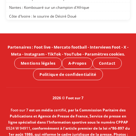
Nantes : Kombouaré sur un champion d'Afrique
Côte d'Ivoire : le sourire de Désiré Doué
Partenaires
:
Foot live
-
Mercato football
-
Interviews Foot
-
X
-
Meta
-
Instagram
-
TikTok
-
YouTube
-
Paramètres cookies
.
Mentions légales
A-Propos
Contact
Politique de confidentialité
2026 © Foot sur 7
Foot-sur 7
est un média
certifié
, par la Commission Paritaire des
Publications et Agence de Presse de France, Service de presse en
ligne spécialisé dans l'Information sportive sous le numéro CPPAP
0524 W 94911
, conformément à l'article premier de la loi n°86-897 du
1er août 1986, qui réforme le cadre juridique de la presse. Photos :