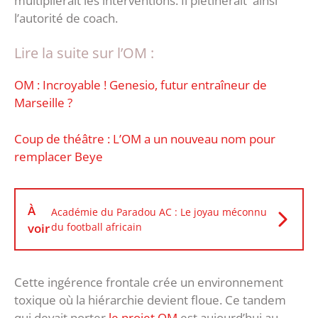
multiplierait les interventions. Il piétinerait ainsi
l’autorité de coach.
Lire la suite sur l’OM :
‎OM : Incroyable ! Genesio, futur entraîneur de
Marseille ?
Coup de théâtre : L’OM a un nouveau nom pour
remplacer Beye
À
Académie du Paradou AC : Le joyau méconnu
voir
du football africain
Cette ingérence frontale crée un environnement
toxique où la hiérarchie devient floue. Ce tandem
qui devait porter
le projet OM
est aujourd’hui au