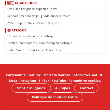
🇬🇵 GUADELOUPE
OM : un ailier guadeloupéen à 18M€
Rennais : meneur de jeu guadeloupéen trouvé
ASSE : départ officiel d'Yvann Maçon
🌍 AFRIQUE
OL : nouveau partenaire en Afrique
Nantes : Kombouaré sur un champion d'Afrique
Côte d'Ivoire : le sourire de Désiré Doué
Partenaires
:
Foot live
-
Mercato football
-
Interviews Foot
-
X
-
Meta
-
Instagram
-
TikTok
-
YouTube
-
Paramètres cookies
.
Mentions légales
A-Propos
Contact
Politique de confidentialité