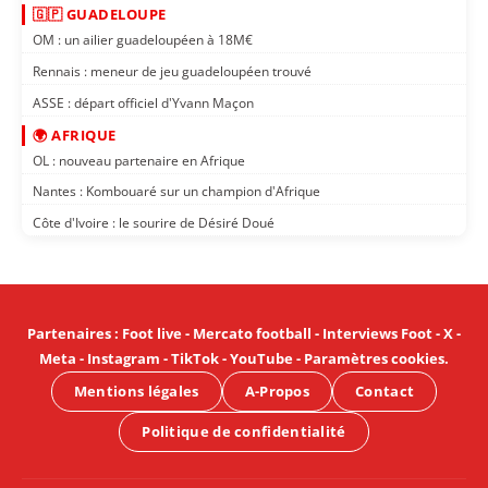
🇬🇵 GUADELOUPE
OM : un ailier guadeloupéen à 18M€
Rennais : meneur de jeu guadeloupéen trouvé
ASSE : départ officiel d'Yvann Maçon
🌍 AFRIQUE
OL : nouveau partenaire en Afrique
Nantes : Kombouaré sur un champion d'Afrique
Côte d'Ivoire : le sourire de Désiré Doué
Partenaires
:
Foot live
-
Mercato football
-
Interviews Foot
-
X
-
Meta
-
Instagram
-
TikTok
-
YouTube
-
Paramètres cookies
.
Mentions légales
A-Propos
Contact
Politique de confidentialité