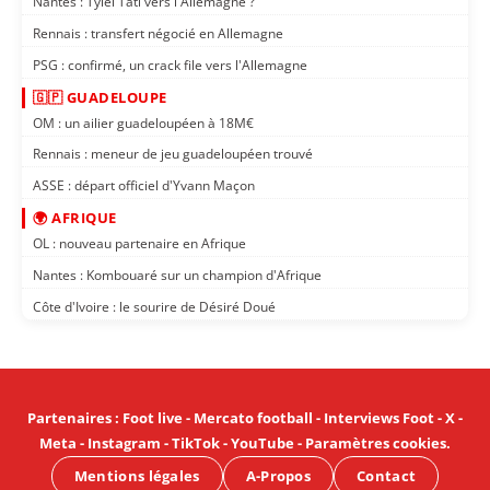
Nantes : Tylel Tati vers l'Allemagne ?
Rennais : transfert négocié en Allemagne
PSG : confirmé, un crack file vers l'Allemagne
🇬🇵 GUADELOUPE
OM : un ailier guadeloupéen à 18M€
Rennais : meneur de jeu guadeloupéen trouvé
ASSE : départ officiel d'Yvann Maçon
🌍 AFRIQUE
OL : nouveau partenaire en Afrique
Nantes : Kombouaré sur un champion d'Afrique
Côte d'Ivoire : le sourire de Désiré Doué
Partenaires
:
Foot live
-
Mercato football
-
Interviews Foot
-
X
-
Meta
-
Instagram
-
TikTok
-
YouTube
-
Paramètres cookies
.
Mentions légales
A-Propos
Contact