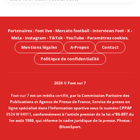
Partenaires
:
Foot live
-
Mercato football
-
Interviews Foot
-
X
-
Meta
-
Instagram
-
TikTok
-
YouTube
-
Paramètres cookies
.
Mentions légales
A-Propos
Contact
Politique de confidentialité
2026 © Foot sur 7
Foot-sur 7
est un média
certifié
, par la Commission Paritaire des
Publications et Agence de Presse de France, Service de presse en
ligne spécialisé dans l'Information sportive sous le numéro CPPAP
0524 W 94911
, conformément à l'article premier de la loi n°86-897 du
1er août 1986, qui réforme le cadre juridique de la presse. Photos :
@IconSport.