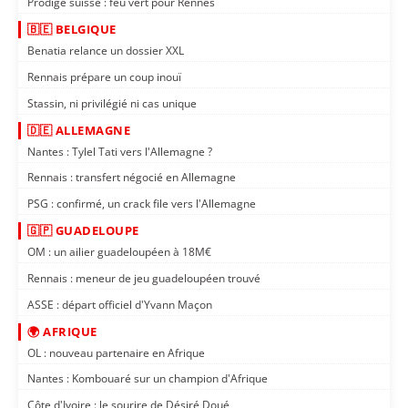
Prodige suisse : feu vert pour Rennes
🇧🇪 BELGIQUE
Benatia relance un dossier XXL
Rennais prépare un coup inouï
Stassin, ni privilégié ni cas unique
🇩🇪 ALLEMAGNE
Nantes : Tylel Tati vers l'Allemagne ?
Rennais : transfert négocié en Allemagne
PSG : confirmé, un crack file vers l'Allemagne
🇬🇵 GUADELOUPE
OM : un ailier guadeloupéen à 18M€
Rennais : meneur de jeu guadeloupéen trouvé
ASSE : départ officiel d'Yvann Maçon
🌍 AFRIQUE
OL : nouveau partenaire en Afrique
Nantes : Kombouaré sur un champion d'Afrique
Côte d'Ivoire : le sourire de Désiré Doué