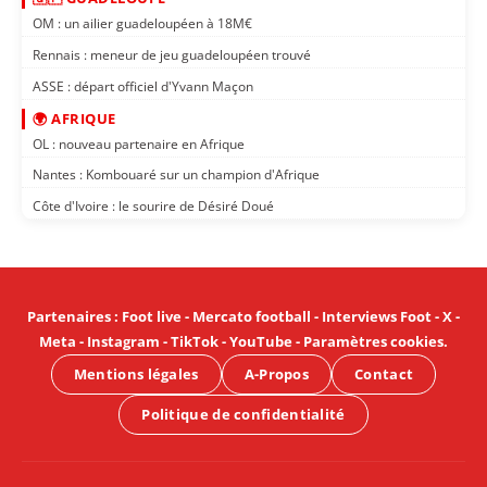
OM : un ailier guadeloupéen à 18M€
Rennais : meneur de jeu guadeloupéen trouvé
ASSE : départ officiel d'Yvann Maçon
🌍 AFRIQUE
OL : nouveau partenaire en Afrique
Nantes : Kombouaré sur un champion d'Afrique
Côte d'Ivoire : le sourire de Désiré Doué
Partenaires
:
Foot live
-
Mercato football
-
Interviews Foot
-
X
-
Meta
-
Instagram
-
TikTok
-
YouTube
-
Paramètres cookies
.
Mentions légales
A-Propos
Contact
Politique de confidentialité