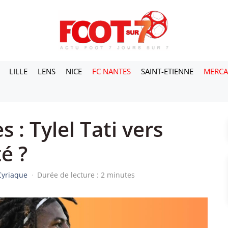
LILLE
LENS
NICE
FC NANTES
SAINT-ETIENNE
MERC
 : Tylel Tati vers
té ?
Cyriaque
·
Durée de lecture : 2 minutes