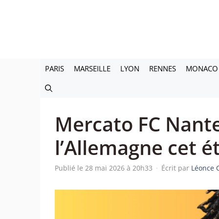
Aller
au
contenu
PARIS
MARSEILLE
LYON
RENNES
MONACO
Mercato FC Nantes
l’Allemagne cet é
Publié le 28 mai 2026 à 20h33
·
Écrit par
Léonce 