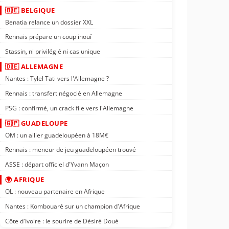
🇧🇪 BELGIQUE
Benatia relance un dossier XXL
Rennais prépare un coup inouï
Stassin, ni privilégié ni cas unique
🇩🇪 ALLEMAGNE
Nantes : Tylel Tati vers l'Allemagne ?
Rennais : transfert négocié en Allemagne
PSG : confirmé, un crack file vers l'Allemagne
🇬🇵 GUADELOUPE
OM : un ailier guadeloupéen à 18M€
Rennais : meneur de jeu guadeloupéen trouvé
ASSE : départ officiel d'Yvann Maçon
🌍 AFRIQUE
OL : nouveau partenaire en Afrique
Nantes : Kombouaré sur un champion d'Afrique
Côte d'Ivoire : le sourire de Désiré Doué