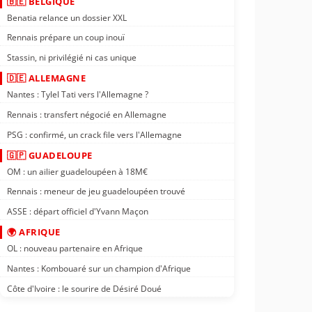
🇧🇪 BELGIQUE
Benatia relance un dossier XXL
Rennais prépare un coup inouï
Stassin, ni privilégié ni cas unique
🇩🇪 ALLEMAGNE
Nantes : Tylel Tati vers l'Allemagne ?
Rennais : transfert négocié en Allemagne
PSG : confirmé, un crack file vers l'Allemagne
🇬🇵 GUADELOUPE
OM : un ailier guadeloupéen à 18M€
Rennais : meneur de jeu guadeloupéen trouvé
ASSE : départ officiel d'Yvann Maçon
🌍 AFRIQUE
OL : nouveau partenaire en Afrique
Nantes : Kombouaré sur un champion d'Afrique
Côte d'Ivoire : le sourire de Désiré Doué