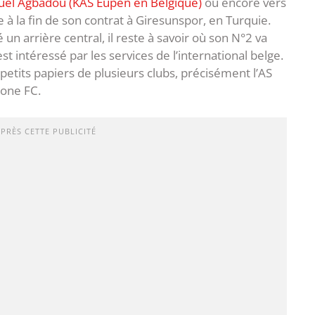
l Agbadou (KAS Eupen en Belgique)
ou encore vers
 à la fin de son contrat à Giresunspor, en Turquie.
n arrière central, il reste à savoir où son N°2 va
est intéressé par les services de l’international belge.
 petits papiers de plusieurs clubs, précisément l’AS
rone FC.
APRÈS CETTE PUBLICITÉ