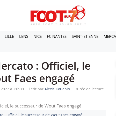
LILLE
LENS
NICE
FC NANTES
SAINT-ETIENNE
MERC
cato : Officiel, le
ut Faes engagé
n 2022 à 21h00
·
Écrit par
Alexis Kouahio
·
Durée de lecture
o : Officiel, le successeur de Wout Faes engagé