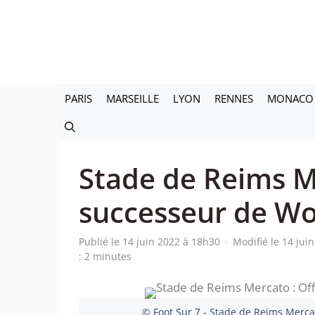
Aller
au
contenu
PARIS
MARSEILLE
LYON
RENNES
MONACO
Stade de Reims Mer
successeur de Wo
Publié le 14 juin 2022 à 18h30
·
Modifié le 14 jui
: 2 minutes
© Foot Sur 7 - Stade de Reims Mercat