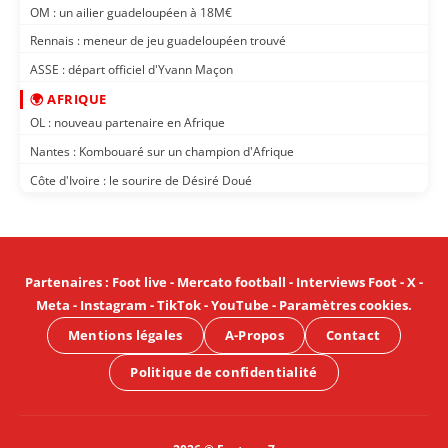
OM : un ailier guadeloupéen à 18M€
Rennais : meneur de jeu guadeloupéen trouvé
ASSE : départ officiel d'Yvann Maçon
🌍 AFRIQUE
OL : nouveau partenaire en Afrique
Nantes : Kombouaré sur un champion d'Afrique
Côte d'Ivoire : le sourire de Désiré Doué
Partenaires
:
Foot live
-
Mercato football
-
Interviews Foot
-
X
-
Meta
-
Instagram
-
TikTok
-
YouTube
-
Paramètres cookies
.
Mentions légales
A-Propos
Contact
Politique de confidentialité