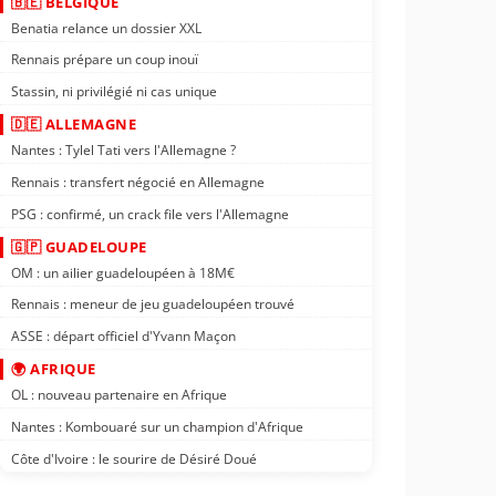
🇧🇪 BELGIQUE
Benatia relance un dossier XXL
Rennais prépare un coup inouï
Stassin, ni privilégié ni cas unique
🇩🇪 ALLEMAGNE
Nantes : Tylel Tati vers l'Allemagne ?
Rennais : transfert négocié en Allemagne
PSG : confirmé, un crack file vers l'Allemagne
🇬🇵 GUADELOUPE
OM : un ailier guadeloupéen à 18M€
Rennais : meneur de jeu guadeloupéen trouvé
ASSE : départ officiel d'Yvann Maçon
🌍 AFRIQUE
OL : nouveau partenaire en Afrique
Nantes : Kombouaré sur un champion d'Afrique
Côte d'Ivoire : le sourire de Désiré Doué