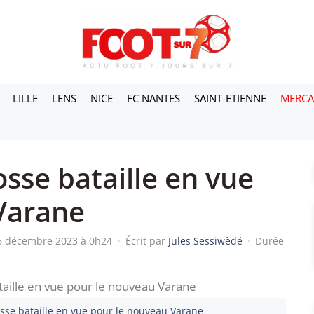
LILLE
LENS
NICE
FC NANTES
SAINT-ETIENNE
MERC
sse bataille en vue
Varane
16 décembre 2023 à 0h24
·
Écrit par
Jules Sessiwèdé
·
Durée
osse bataille en vue pour le nouveau Varane