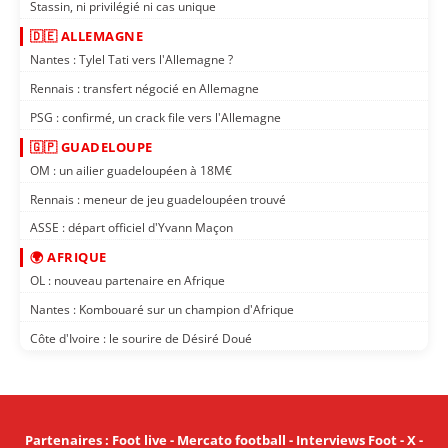
Stassin, ni privilégié ni cas unique
🇩🇪 ALLEMAGNE
Nantes : Tylel Tati vers l'Allemagne ?
Rennais : transfert négocié en Allemagne
PSG : confirmé, un crack file vers l'Allemagne
🇬🇵 GUADELOUPE
OM : un ailier guadeloupéen à 18M€
Rennais : meneur de jeu guadeloupéen trouvé
ASSE : départ officiel d'Yvann Maçon
🌍 AFRIQUE
OL : nouveau partenaire en Afrique
Nantes : Kombouaré sur un champion d'Afrique
Côte d'Ivoire : le sourire de Désiré Doué
Partenaires
:
Foot live
-
Mercato football
-
Interviews Foot
-
X
-