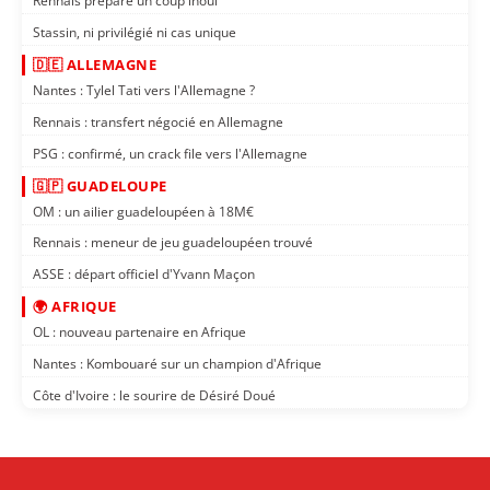
Rennais prépare un coup inouï
Stassin, ni privilégié ni cas unique
🇩🇪 ALLEMAGNE
Nantes : Tylel Tati vers l'Allemagne ?
Rennais : transfert négocié en Allemagne
PSG : confirmé, un crack file vers l'Allemagne
🇬🇵 GUADELOUPE
OM : un ailier guadeloupéen à 18M€
Rennais : meneur de jeu guadeloupéen trouvé
ASSE : départ officiel d'Yvann Maçon
🌍 AFRIQUE
OL : nouveau partenaire en Afrique
Nantes : Kombouaré sur un champion d'Afrique
Côte d'Ivoire : le sourire de Désiré Doué