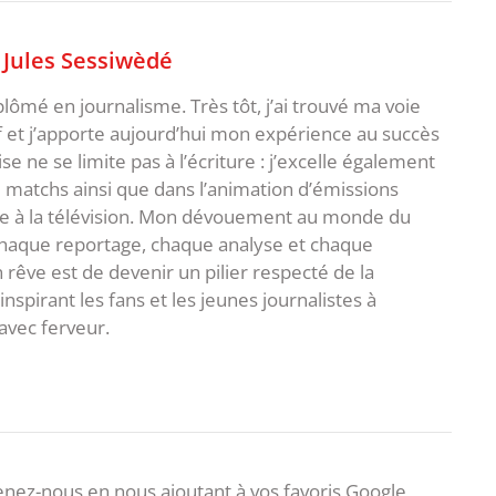
,
Jules Sessiwèdé
plômé en journalisme. Très tôt, j’ai trouvé ma voie
f et j’apporte aujourd’hui mon expérience au succès
e ne se limite pas à l’écriture : j’excelle également
matchs ainsi que dans l’animation d’émissions
me à la télévision. Mon dévouement au monde du
 chaque reportage, chaque analyse et chaque
rêve est de devenir un pilier respecté de la
spirant les fans et les jeunes journalistes à
avec ferveur.
nez-nous en nous ajoutant à vos favoris Google