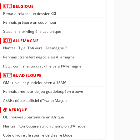
🇧🇪 BELGIQUE
Benatia relance un dossier XXL
Rennais prépare un coup inouï
Stassin, ni privilégié ni cas unique
🇩🇪 ALLEMAGNE
Nantes : Tylel Tati vers l'Allemagne ?
Rennais : transfert négocié en Allemagne
PSG : confirmé, un crack file vers l'Allemagne
🇬🇵 GUADELOUPE
OM : un ailier guadeloupéen à 18M€
Rennais : meneur de jeu guadeloupéen trouvé
ASSE : départ officiel d'Yvann Maçon
🌍 AFRIQUE
OL : nouveau partenaire en Afrique
Nantes : Kombouaré sur un champion d'Afrique
Côte d'Ivoire : le sourire de Désiré Doué