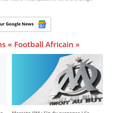
sur Google News
s « Football Africain »
ur
Mercato OM : Fin du suspense ! Ce