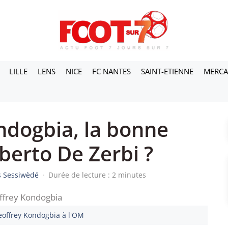
LILLE
LENS
NICE
FC NANTES
SAINT-ETIENNE
MERC
ndogbia, la bonne
berto De Zerbi ?
s Sessiwèdé
·
Durée de lecture : 2 minutes
eoffrey Kondogbia à l'OM