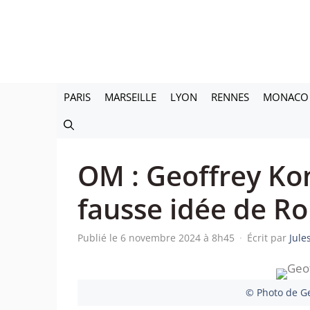
Aller
au
contenu
PARIS
MARSEILLE
LYON
RENNES
MONACO
OM : Geoffrey Ko
fausse idée de Ro
Publié le 6 novembre 2024 à 8h45
·
Écrit par
Jule
© Photo de G