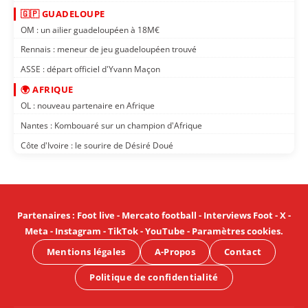
🇬🇵 GUADELOUPE
OM : un ailier guadeloupéen à 18M€
Rennais : meneur de jeu guadeloupéen trouvé
ASSE : départ officiel d'Yvann Maçon
🌍 AFRIQUE
OL : nouveau partenaire en Afrique
Nantes : Kombouaré sur un champion d'Afrique
Côte d'Ivoire : le sourire de Désiré Doué
Partenaires
:
Foot live
-
Mercato football
-
Interviews Foot
-
X
-
Meta
-
Instagram
-
TikTok
-
YouTube
-
Paramètres cookies
.
Mentions légales
A-Propos
Contact
Politique de confidentialité