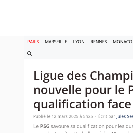
Aller
au
contenu
PARIS
MARSEILLE
LYON
RENNES
MONACO
Ligue des Champi
nouvelle pour le 
qualification face
Publié le 12 mars 2025 à 5h25
·
Écrit par
Jules S
Le
PSG
savoure sa qualification pour les qua