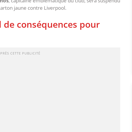
hos
, capitaine emblématique du club, sera suspendu
carton jaune contre Liverpool.
d de conséquences pour
APRÈS CETTE PUBLICITÉ