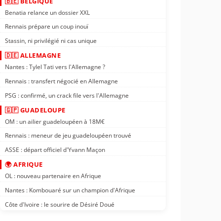
🇧🇪 BELGIQUE
Benatia relance un dossier XXL
Rennais prépare un coup inouï
Stassin, ni privilégié ni cas unique
🇩🇪 ALLEMAGNE
Nantes : Tylel Tati vers l'Allemagne ?
Rennais : transfert négocié en Allemagne
PSG : confirmé, un crack file vers l'Allemagne
🇬🇵 GUADELOUPE
OM : un ailier guadeloupéen à 18M€
Rennais : meneur de jeu guadeloupéen trouvé
ASSE : départ officiel d'Yvann Maçon
🌍 AFRIQUE
OL : nouveau partenaire en Afrique
Nantes : Kombouaré sur un champion d'Afrique
Côte d'Ivoire : le sourire de Désiré Doué