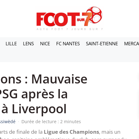
LILLE
LENS
NICE
FC NANTES
SAINT-ETIENNE
MERC
ons : Mauvaise
PSG après la
 à Liverpool
essiwèdé
·
Durée de lecture : 2 minutes
rts de finale de la
Ligue des Champions
, mais un