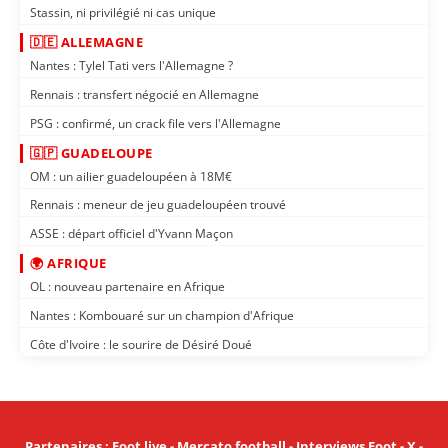
Stassin, ni privilégié ni cas unique
🇩🇪 ALLEMAGNE
Nantes : Tylel Tati vers l'Allemagne ?
Rennais : transfert négocié en Allemagne
PSG : confirmé, un crack file vers l'Allemagne
🇬🇵 GUADELOUPE
OM : un ailier guadeloupéen à 18M€
Rennais : meneur de jeu guadeloupéen trouvé
ASSE : départ officiel d'Yvann Maçon
🌍 AFRIQUE
OL : nouveau partenaire en Afrique
Nantes : Kombouaré sur un champion d'Afrique
Côte d'Ivoire : le sourire de Désiré Doué
Partenaires
:
Foot live
-
Mercato football
-
Interviews Foot
-
X
-