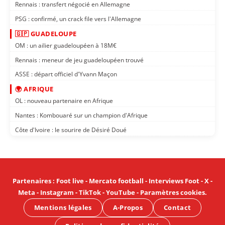
Rennais : transfert négocié en Allemagne
PSG : confirmé, un crack file vers l'Allemagne
🇬🇵 GUADELOUPE
OM : un ailier guadeloupéen à 18M€
Rennais : meneur de jeu guadeloupéen trouvé
ASSE : départ officiel d'Yvann Maçon
🌍 AFRIQUE
OL : nouveau partenaire en Afrique
Nantes : Kombouaré sur un champion d'Afrique
Côte d'Ivoire : le sourire de Désiré Doué
Partenaires
:
Foot live
-
Mercato football
-
Interviews Foot
-
X
-
Meta
-
Instagram
-
TikTok
-
YouTube
-
Paramètres cookies
.
Mentions légales
A-Propos
Contact