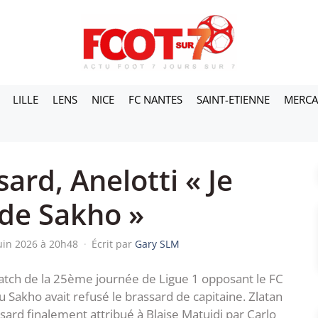
LILLE
LENS
NICE
FC NANTES
SAINT-ETIENNE
MERC
sard, Anelotti « Je
 de Sakho »
juin 2026 à 20h48
·
Écrit par
Gary SLM
atch de la 25ème journée de Ligue 1 opposant le FC
Sakho avait refusé le brassard de capitaine. Zlatan
sard finalement attribué à Blaise Matuidi par Carlo