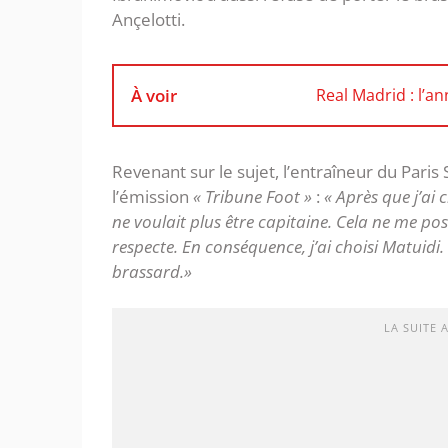
Ançelotti.
À voir
Real Madrid : l’a
Revenant sur le sujet, l’entraîneur du Pari
l’émission
« Tribune Foot »
:
« Après que j’ai 
ne voulait plus être capitaine. Cela ne me po
respecte. En conséquence, j’ai choisi Matuidi. P
brassard.»
LA SUITE 