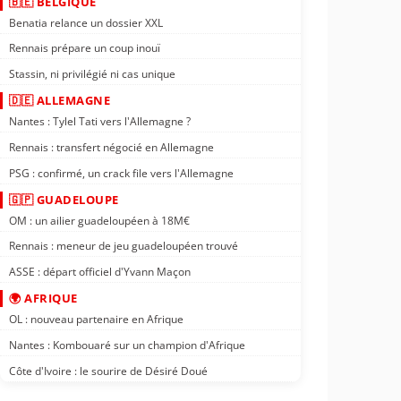
🇧🇪 BELGIQUE
Benatia relance un dossier XXL
Rennais prépare un coup inouï
Stassin, ni privilégié ni cas unique
🇩🇪 ALLEMAGNE
Nantes : Tylel Tati vers l'Allemagne ?
Rennais : transfert négocié en Allemagne
PSG : confirmé, un crack file vers l'Allemagne
🇬🇵 GUADELOUPE
OM : un ailier guadeloupéen à 18M€
Rennais : meneur de jeu guadeloupéen trouvé
ASSE : départ officiel d'Yvann Maçon
🌍 AFRIQUE
OL : nouveau partenaire en Afrique
Nantes : Kombouaré sur un champion d'Afrique
Côte d'Ivoire : le sourire de Désiré Doué