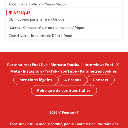
ASSE : départ officiel d'Yvann Maçon
🌍 AFRIQUE
OL : nouveau partenaire en Afrique
Nantes : Kombouaré sur un champion d'Afrique
Côte d'Ivoire : le sourire de Désiré Doué
Partenaires
:
Foot live
-
Mercato football
-
Interviews Foot
-
X
-
Meta
-
Instagram
-
TikTok
-
YouTube
-
Paramètres cookies
.
Mentions légales
A-Propos
Contact
Politique de confidentialité
2026 © Foot sur 7
Foot-sur 7
est un média
certifié
, par la Commission Paritaire des