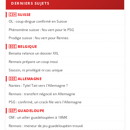
🇨🇭 SUISSE
OL : coup dingue confirmé en Suisse
Phénomène suisse : feu vert pour le PSG
Prodige suisse : feu vert pour Rennes
🇧🇪 BELGIQUE
Benatia relance un dossier XXL
Rennais prépare un coup inouï
Stassin, ni privilégié ni cas unique
🇩🇪 ALLEMAGNE
Nantes : Tylel Tati vers l'Allemagne ?
Rennais : transfert négocié en Allemagne
PSG : confirmé, un crack file vers l'Allemagne
🇬🇵 GUADELOUPE
OM : un ailier guadeloupéen à 18M€
Rennais : meneur de jeu guadeloupéen trouvé