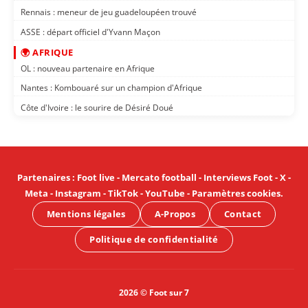
Rennais : meneur de jeu guadeloupéen trouvé
ASSE : départ officiel d'Yvann Maçon
🌍 AFRIQUE
OL : nouveau partenaire en Afrique
Nantes : Kombouaré sur un champion d'Afrique
Côte d'Ivoire : le sourire de Désiré Doué
Partenaires
:
Foot live
-
Mercato football
-
Interviews Foot
-
X
-
Meta
-
Instagram
-
TikTok
-
YouTube
-
Paramètres cookies
.
Mentions légales
A-Propos
Contact
Politique de confidentialité
2026 © Foot sur 7