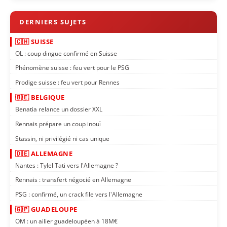
🇨🇭 SUISSE
OL : coup dingue confirmé en Suisse
Phénomène suisse : feu vert pour le PSG
Prodige suisse : feu vert pour Rennes
🇧🇪 BELGIQUE
Benatia relance un dossier XXL
Rennais prépare un coup inouï
Stassin, ni privilégié ni cas unique
🇩🇪 ALLEMAGNE
Nantes : Tylel Tati vers l'Allemagne ?
Rennais : transfert négocié en Allemagne
PSG : confirmé, un crack file vers l'Allemagne
🇬🇵 GUADELOUPE
OM : un ailier guadeloupéen à 18M€