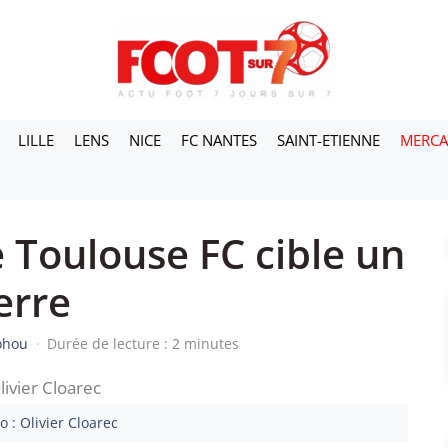
LILLE
LENS
NICE
FC NANTES
SAINT-ETIENNE
MERC
 Toulouse FC cible un
erre
dohou
·
Durée de lecture : 2 minutes
 : Olivier Cloarec