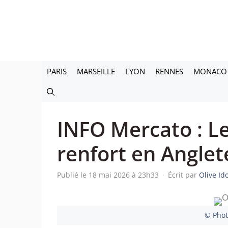
Aller
au
contenu
PARIS
MARSEILLE
LYON
RENNES
MONACO
INFO Mercato : Le
renfort en Anglet
Publié le 18 mai 2026 à 23h33
·
Écrit par
Olive I
© Photo