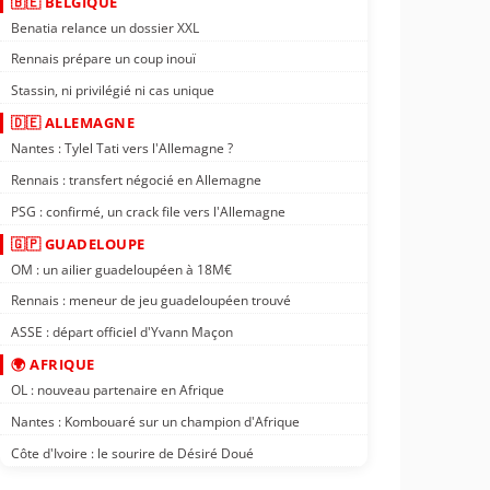
🇧🇪 BELGIQUE
Benatia relance un dossier XXL
Rennais prépare un coup inouï
Stassin, ni privilégié ni cas unique
🇩🇪 ALLEMAGNE
Nantes : Tylel Tati vers l'Allemagne ?
Rennais : transfert négocié en Allemagne
PSG : confirmé, un crack file vers l'Allemagne
🇬🇵 GUADELOUPE
OM : un ailier guadeloupéen à 18M€
Rennais : meneur de jeu guadeloupéen trouvé
ASSE : départ officiel d'Yvann Maçon
🌍 AFRIQUE
OL : nouveau partenaire en Afrique
Nantes : Kombouaré sur un champion d'Afrique
Côte d'Ivoire : le sourire de Désiré Doué