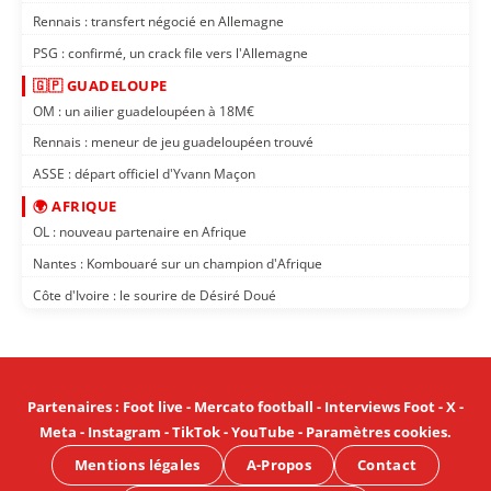
Rennais : transfert négocié en Allemagne
PSG : confirmé, un crack file vers l'Allemagne
🇬🇵 GUADELOUPE
OM : un ailier guadeloupéen à 18M€
Rennais : meneur de jeu guadeloupéen trouvé
ASSE : départ officiel d'Yvann Maçon
🌍 AFRIQUE
OL : nouveau partenaire en Afrique
Nantes : Kombouaré sur un champion d'Afrique
Côte d'Ivoire : le sourire de Désiré Doué
Partenaires
:
Foot live
-
Mercato football
-
Interviews Foot
-
X
-
Meta
-
Instagram
-
TikTok
-
YouTube
-
Paramètres cookies
.
Mentions légales
A-Propos
Contact