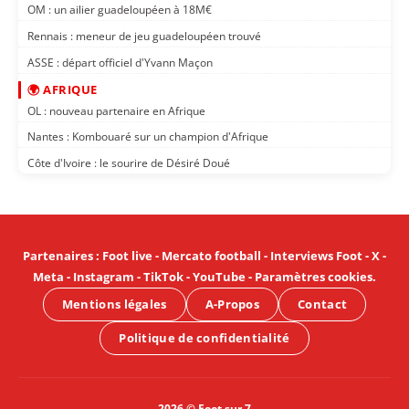
OM : un ailier guadeloupéen à 18M€
Rennais : meneur de jeu guadeloupéen trouvé
ASSE : départ officiel d'Yvann Maçon
🌍 AFRIQUE
OL : nouveau partenaire en Afrique
Nantes : Kombouaré sur un champion d'Afrique
Côte d'Ivoire : le sourire de Désiré Doué
Partenaires
:
Foot live
-
Mercato football
-
Interviews Foot
-
X
-
Meta
-
Instagram
-
TikTok
-
YouTube
-
Paramètres cookies
.
Mentions légales
A-Propos
Contact
Politique de confidentialité
2026 © Foot sur 7