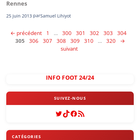
Rennes
25 juin 2013
par
Samuel Lihiyot
Page
Page
Page
Page
Page
Page
Pag
←
précédent
1
…
300
301
302
303
304
Page
Page
Page
Page
Page
Page
305
306
307
308
309
310
…
320
→
suivant
INFO FOOT 24/24
Twitter
TikTok
Facebook
Flux RSS