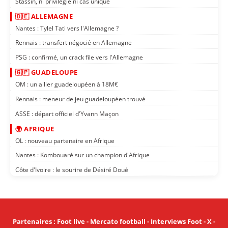
Stassin, ni privilégié ni cas unique
🇩🇪 ALLEMAGNE
Nantes : Tylel Tati vers l'Allemagne ?
Rennais : transfert négocié en Allemagne
PSG : confirmé, un crack file vers l'Allemagne
🇬🇵 GUADELOUPE
OM : un ailier guadeloupéen à 18M€
Rennais : meneur de jeu guadeloupéen trouvé
ASSE : départ officiel d'Yvann Maçon
🌍 AFRIQUE
OL : nouveau partenaire en Afrique
Nantes : Kombouaré sur un champion d'Afrique
Côte d'Ivoire : le sourire de Désiré Doué
Partenaires
:
Foot live
-
Mercato football
-
Interviews Foot
-
X
-