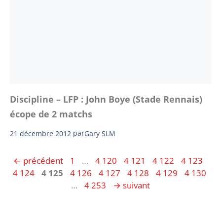
Discipline – LFP : John Boye (Stade Rennais)
écope de 2 matchs
21 décembre 2012
par
Gary SLM
Page
Page
Page
Page
Page
Pa
←
précédent
1
…
4 120
4 121
4 122
4 123
Page
Page
Page
Page
Page
Page
4 124
4 125
4 126
4 127
4 128
4 129
4 130
Page
…
4 253
→
suivant