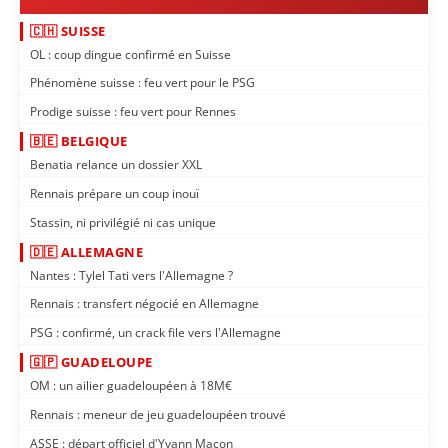
🇨🇭 SUISSE
OL : coup dingue confirmé en Suisse
Phénomène suisse : feu vert pour le PSG
Prodige suisse : feu vert pour Rennes
🇧🇪 BELGIQUE
Benatia relance un dossier XXL
Rennais prépare un coup inouï
Stassin, ni privilégié ni cas unique
🇩🇪 ALLEMAGNE
Nantes : Tylel Tati vers l'Allemagne ?
Rennais : transfert négocié en Allemagne
PSG : confirmé, un crack file vers l'Allemagne
🇬🇵 GUADELOUPE
OM : un ailier guadeloupéen à 18M€
Rennais : meneur de jeu guadeloupéen trouvé
ASSE : départ officiel d'Yvann Maçon