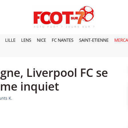
LILLE
LENS
NICE
FC NANTES
SAINT-ETIENNE
MERC
gne, Liverpool FC se
ome inquiet
unts K.