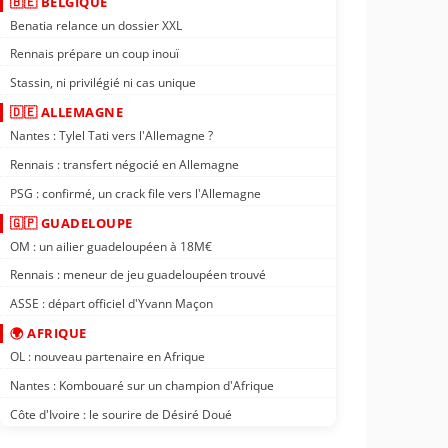
🇧🇪 BELGIQUE
Benatia relance un dossier XXL
Rennais prépare un coup inouï
Stassin, ni privilégié ni cas unique
🇩🇪 ALLEMAGNE
Nantes : Tylel Tati vers l'Allemagne ?
Rennais : transfert négocié en Allemagne
PSG : confirmé, un crack file vers l'Allemagne
🇬🇵 GUADELOUPE
OM : un ailier guadeloupéen à 18M€
Rennais : meneur de jeu guadeloupéen trouvé
ASSE : départ officiel d'Yvann Maçon
🌍 AFRIQUE
OL : nouveau partenaire en Afrique
Nantes : Kombouaré sur un champion d'Afrique
Côte d'Ivoire : le sourire de Désiré Doué