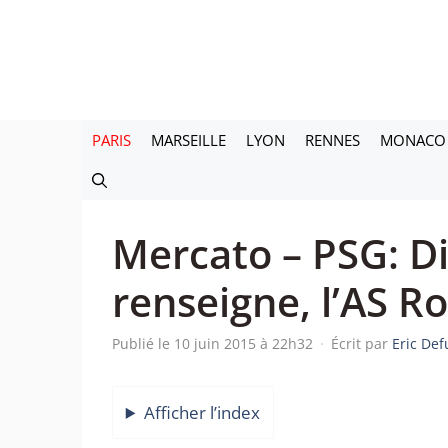
Aller
au
contenu
PARIS
MARSEILLE
LYON
RENNES
MONACO
Mercato – PSG: Di
renseigne, l’AS R
Publié le 10 juin 2015 à 22h32
·
Écrit par
Eric Def
Afficher l’index