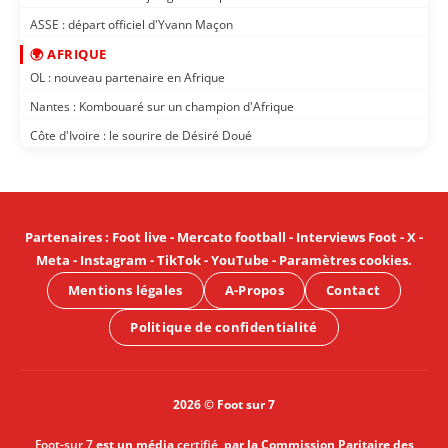
ASSE : départ officiel d'Yvann Maçon
🌍 AFRIQUE
OL : nouveau partenaire en Afrique
Nantes : Kombouaré sur un champion d'Afrique
Côte d'Ivoire : le sourire de Désiré Doué
Partenaires
:
Foot live
-
Mercato football
-
Interviews Foot
-
X
-
Meta
-
Instagram
-
TikTok
-
YouTube
-
Paramètres cookies
.
Mentions légales
A-Propos
Contact
Politique de confidentialité
2026 © Foot sur 7
Foot-sur 7
est un média
certifié
, par la Commission Paritaire des