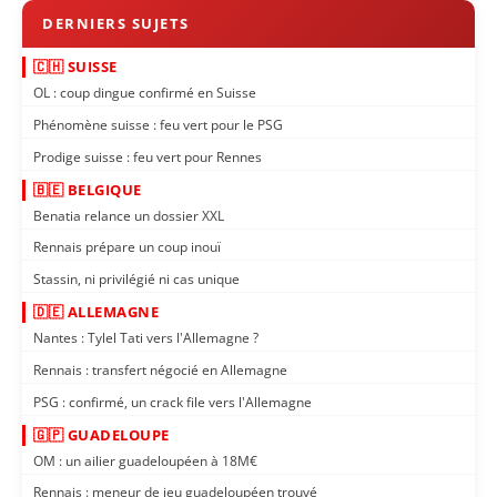
🇨🇭 SUISSE
OL : coup dingue confirmé en Suisse
Phénomène suisse : feu vert pour le PSG
Prodige suisse : feu vert pour Rennes
🇧🇪 BELGIQUE
Benatia relance un dossier XXL
Rennais prépare un coup inouï
Stassin, ni privilégié ni cas unique
🇩🇪 ALLEMAGNE
Nantes : Tylel Tati vers l'Allemagne ?
Rennais : transfert négocié en Allemagne
PSG : confirmé, un crack file vers l'Allemagne
🇬🇵 GUADELOUPE
OM : un ailier guadeloupéen à 18M€
Rennais : meneur de jeu guadeloupéen trouvé