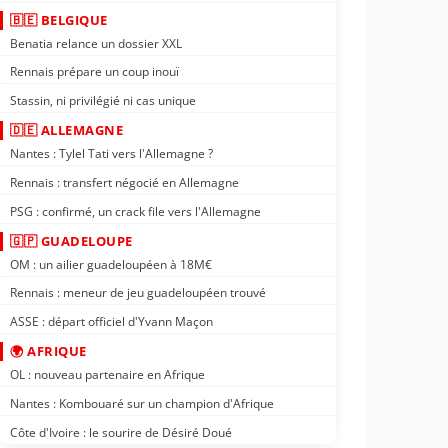
🇧🇪 BELGIQUE
Benatia relance un dossier XXL
Rennais prépare un coup inouï
Stassin, ni privilégié ni cas unique
🇩🇪 ALLEMAGNE
Nantes : Tylel Tati vers l'Allemagne ?
Rennais : transfert négocié en Allemagne
PSG : confirmé, un crack file vers l'Allemagne
🇬🇵 GUADELOUPE
OM : un ailier guadeloupéen à 18M€
Rennais : meneur de jeu guadeloupéen trouvé
ASSE : départ officiel d'Yvann Maçon
🌍 AFRIQUE
OL : nouveau partenaire en Afrique
Nantes : Kombouaré sur un champion d'Afrique
Côte d'Ivoire : le sourire de Désiré Doué