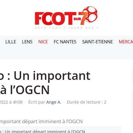
LILLE
LENS
NICE
FC NANTES
SAINT-ETIENNE
MERC
 : Un important
à l’OGCN
 2022 à 4h08
·
Écrit par
Ange A.
·
Durée de lecture : 2
o : Un important départ imminent à l’OGCN