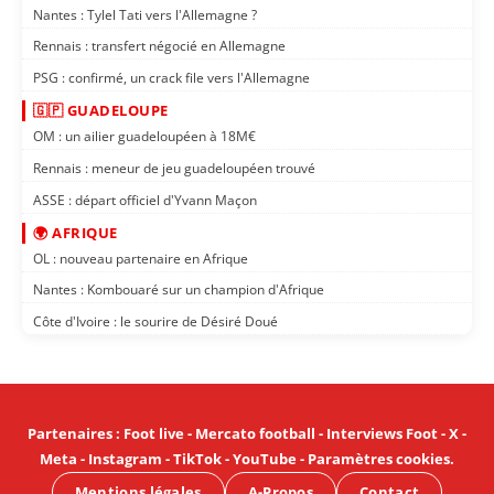
Nantes : Tylel Tati vers l'Allemagne ?
Rennais : transfert négocié en Allemagne
PSG : confirmé, un crack file vers l'Allemagne
🇬🇵 GUADELOUPE
OM : un ailier guadeloupéen à 18M€
Rennais : meneur de jeu guadeloupéen trouvé
ASSE : départ officiel d'Yvann Maçon
🌍 AFRIQUE
OL : nouveau partenaire en Afrique
Nantes : Kombouaré sur un champion d'Afrique
Côte d'Ivoire : le sourire de Désiré Doué
Partenaires
:
Foot live
-
Mercato football
-
Interviews Foot
-
X
-
Meta
-
Instagram
-
TikTok
-
YouTube
-
Paramètres cookies
.
Mentions légales
A-Propos
Contact