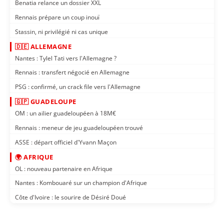
Benatia relance un dossier XXL
Rennais prépare un coup inouï
Stassin, ni privilégié ni cas unique
🇩🇪 ALLEMAGNE
Nantes : Tylel Tati vers l'Allemagne ?
Rennais : transfert négocié en Allemagne
PSG : confirmé, un crack file vers l'Allemagne
🇬🇵 GUADELOUPE
OM : un ailier guadeloupéen à 18M€
Rennais : meneur de jeu guadeloupéen trouvé
ASSE : départ officiel d'Yvann Maçon
🌍 AFRIQUE
OL : nouveau partenaire en Afrique
Nantes : Kombouaré sur un champion d'Afrique
Côte d'Ivoire : le sourire de Désiré Doué