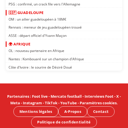
PSG : confirmé, un crack file vers l'Allemagne
🇬🇵 GUADELOUPE
OM : un ailier guadeloupéen à 18M€
Rennais : meneur de jeu guadeloupéen trouvé
ASSE : départ officiel d'Yvann Maçon
🌍 AFRIQUE
OL : nouveau partenaire en Afrique
Nantes : Kombouaré sur un champion d'Afrique
Côte d'Ivoire : le sourire de Désiré Doué
Partenaires
:
Foot live
-
Mercato football
-
Interviews Foot
-
X
-
Meta
-
Instagram
-
TikTok
-
YouTube
-
Paramètres cookies
.
Mentions légales
A-Propos
Contact
Politique de confidentialité