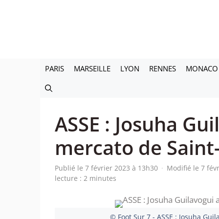
Aller
au
contenu
PARIS
MARSEILLE
LYON
RENNES
MONACO
ASSE : Josuha Gui
mercato de Saint
Publié le 7 février 2023 à 13h30
·
Modifié le 7 fév
lecture : 2 minutes
© Foot Sur 7 - ASSE : Josuha Gui