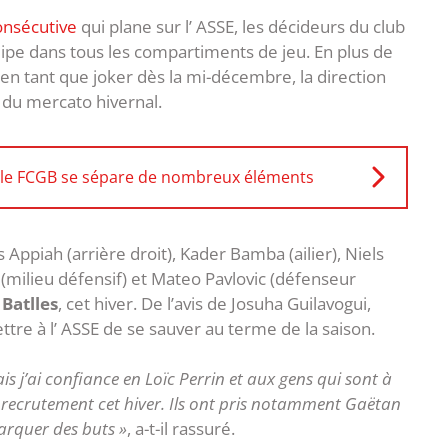
onsécutive
qui plane sur l’ ASSE, les décideurs du club
quipe dans tous les compartiments de jeu. En plus de
en tant que joker dès la mi-décembre, la direction
 du mercato hivernal.
 le FCGB se sépare de nombreux éléments
Appiah (arrière droit), Kader Bamba (ailier), Niels
milieu défensif) et Mateo Pavlovic (défenseur
Batlles
, cet hiver. De l’avis de Josuha Guilavogui,
tre à l’ ASSE de se sauver au terme de la saison.
is j’ai confiance en Loïc Perrin et aux gens qui sont à
on recrutement cet hiver. Ils ont pris notamment Gaëtan
arquer des buts »
, a-t-il rassuré.