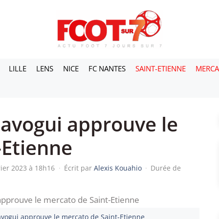
LILLE
LENS
NICE
FC NANTES
SAINT-ETIENNE
MERC
lavogui approuve le
-Etienne
rier 2023 à 18h16
·
Écrit par
Alexis Kouahio
·
Durée de
lavogui approuve le mercato de Saint-Etienne