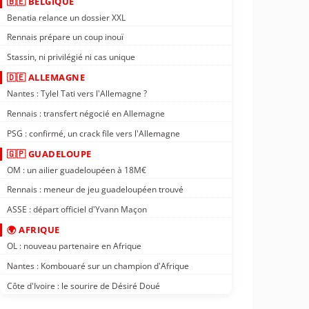
🇧🇪 BELGIQUE
Benatia relance un dossier XXL
Rennais prépare un coup inouï
Stassin, ni privilégié ni cas unique
🇩🇪 ALLEMAGNE
Nantes : Tylel Tati vers l'Allemagne ?
Rennais : transfert négocié en Allemagne
PSG : confirmé, un crack file vers l'Allemagne
🇬🇵 GUADELOUPE
OM : un ailier guadeloupéen à 18M€
Rennais : meneur de jeu guadeloupéen trouvé
ASSE : départ officiel d'Yvann Maçon
🌍 AFRIQUE
OL : nouveau partenaire en Afrique
Nantes : Kombouaré sur un champion d'Afrique
Côte d'Ivoire : le sourire de Désiré Doué