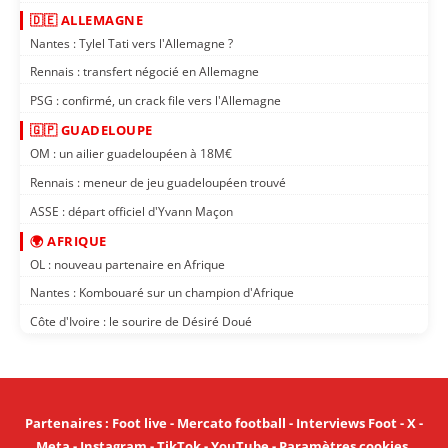
🇩🇪 ALLEMAGNE
Nantes : Tylel Tati vers l'Allemagne ?
Rennais : transfert négocié en Allemagne
PSG : confirmé, un crack file vers l'Allemagne
🇬🇵 GUADELOUPE
OM : un ailier guadeloupéen à 18M€
Rennais : meneur de jeu guadeloupéen trouvé
ASSE : départ officiel d'Yvann Maçon
🌍 AFRIQUE
OL : nouveau partenaire en Afrique
Nantes : Kombouaré sur un champion d'Afrique
Côte d'Ivoire : le sourire de Désiré Doué
Partenaires
:
Foot live
-
Mercato football
-
Interviews Foot
-
X
-
Meta
-
Instagram
-
TikTok
-
YouTube
-
Paramètres cookies
.