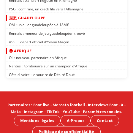
Rennais : transfert négocié en Allemagne
PSG : confirmé, un crack file vers l'Allemagne
🇬🇵 GUADELOUPE
OM : un ailier guadeloupéen à 18M€
Rennais : meneur de jeu guadeloupéen trouvé
ASSE : départ officiel d'Yvann Maçon
🌍 AFRIQUE
OL : nouveau partenaire en Afrique
Nantes : Kombouaré sur un champion d'Afrique
Côte d'Ivoire : le sourire de Désiré Doué
Partenaires
:
Foot live
-
Mercato football
-
Interviews Foot
-
X
-
Meta
-
Instagram
-
TikTok
-
YouTube
-
Paramètres cookies
.
Mentions légales
A-Propos
Contact
Politique de confidentialité