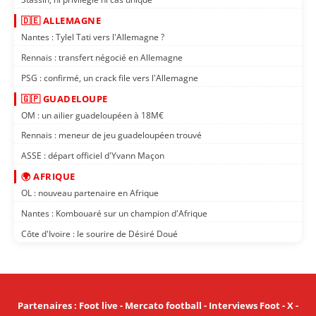
🇩🇪 ALLEMAGNE
Nantes : Tylel Tati vers l'Allemagne ?
Rennais : transfert négocié en Allemagne
PSG : confirmé, un crack file vers l'Allemagne
🇬🇵 GUADELOUPE
OM : un ailier guadeloupéen à 18M€
Rennais : meneur de jeu guadeloupéen trouvé
ASSE : départ officiel d'Yvann Maçon
🌍 AFRIQUE
OL : nouveau partenaire en Afrique
Nantes : Kombouaré sur un champion d'Afrique
Côte d'Ivoire : le sourire de Désiré Doué
Partenaires
:
Foot live
-
Mercato football
-
Interviews Foot
-
X
-