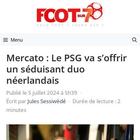
Aller
au
contenu
Menu
Mercato : Le PSG va s’offrir
un séduisant duo
néerlandais
Publié le 5 juillet 2024 à 5h39
·
Écrit par
Jules Sessiwèdé
·
Durée de lecture : 2
minutes