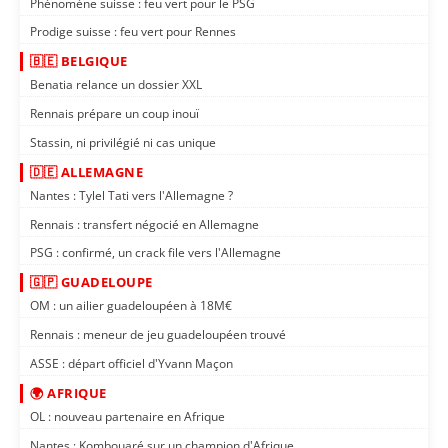
Phénomène suisse : feu vert pour le PSG
Prodige suisse : feu vert pour Rennes
🇧🇪 BELGIQUE
Benatia relance un dossier XXL
Rennais prépare un coup inouï
Stassin, ni privilégié ni cas unique
🇩🇪 ALLEMAGNE
Nantes : Tylel Tati vers l'Allemagne ?
Rennais : transfert négocié en Allemagne
PSG : confirmé, un crack file vers l'Allemagne
🇬🇵 GUADELOUPE
OM : un ailier guadeloupéen à 18M€
Rennais : meneur de jeu guadeloupéen trouvé
ASSE : départ officiel d'Yvann Maçon
🌍 AFRIQUE
OL : nouveau partenaire en Afrique
Nantes : Kombouaré sur un champion d'Afrique