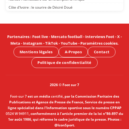
Côte d'Ivoire : le sourire de Désiré Doué
Partenaires
:
Foot live
-
Mercato football
-
Interviews Foot
-
X
-
Meta
-
Instagram
-
TikTok
-
YouTube
-
Paramètres cookies
.
Mentions légales
A-Propos
Contact
Politique de confidentialité
2026 © Foot sur 7
Foot-sur 7
est un média
certifié
, par la Commission Paritaire des
Publications et Agence de Presse de France, Service de presse en
ligne spécialisé dans l'Information sportive sous le numéro CPPAP
0524 W 94911
, conformément à l'article premier de la loi n°86-897 du
1er août 1986, qui réforme le cadre juridique de la presse. Photos :
@IconSport.