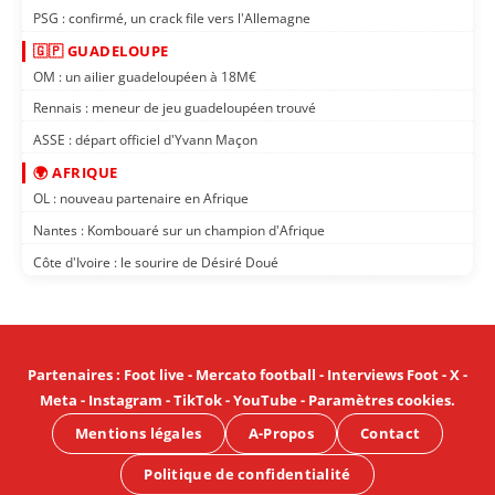
PSG : confirmé, un crack file vers l'Allemagne
🇬🇵 GUADELOUPE
OM : un ailier guadeloupéen à 18M€
Rennais : meneur de jeu guadeloupéen trouvé
ASSE : départ officiel d'Yvann Maçon
🌍 AFRIQUE
OL : nouveau partenaire en Afrique
Nantes : Kombouaré sur un champion d'Afrique
Côte d'Ivoire : le sourire de Désiré Doué
Partenaires
:
Foot live
-
Mercato football
-
Interviews Foot
-
X
-
Meta
-
Instagram
-
TikTok
-
YouTube
-
Paramètres cookies
.
Mentions légales
A-Propos
Contact
Politique de confidentialité