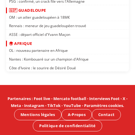
PSG : confirmé, un crack file vers l'Allemagne
🇬🇵 GUADELOUPE
OM : un ailier guadeloupéen à 18M€
Rennais : meneur de jeu guadeloupéen trouvé
ASSE : départ officiel d'Yvann Maçon
🌍 AFRIQUE
OL : nouveau partenaire en Afrique
Nantes : Kombouaré sur un champion d'Afrique
Côte d'Ivoire : le sourire de Désiré Doué
Partenaires
:
Foot live
-
Mercato football
-
Interviews Foot
-
X
-
Meta
-
Instagram
-
TikTok
-
YouTube
-
Paramètres cookies
.
Mentions légales
A-Propos
Contact
Politique de confidentialité