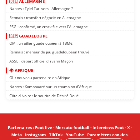
🇩🇪 ALLEMAGNE
Nantes : Tylel Tati vers l'Allemagne ?
Rennais : transfert négocié en Allemagne
PSG : confirmé, un crack file vers l'Allemagne
🇬🇵 GUADELOUPE
OM : un ailier guadeloupéen à 18M€
Rennais : meneur de jeu guadeloupéen trouvé
ASSE : départ officiel d'Yvann Maçon
🌍 AFRIQUE
OL : nouveau partenaire en Afrique
Nantes : Kombouaré sur un champion d'Afrique
Côte d'Ivoire : le sourire de Désiré Doué
Partenaires
:
Foot live
-
Mercato football
-
Interviews Foot
-
X
-
Meta
-
Instagram
-
TikTok
-
YouTube
-
Paramètres cookies
.