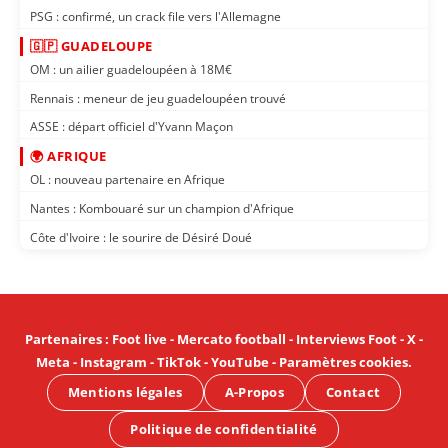
PSG : confirmé, un crack file vers l'Allemagne
🇬🇵 GUADELOUPE
OM : un ailier guadeloupéen à 18M€
Rennais : meneur de jeu guadeloupéen trouvé
ASSE : départ officiel d'Yvann Maçon
🌍 AFRIQUE
OL : nouveau partenaire en Afrique
Nantes : Kombouaré sur un champion d'Afrique
Côte d'Ivoire : le sourire de Désiré Doué
Partenaires
:
Foot live
-
Mercato football
-
Interviews Foot
-
X
-
Meta
-
Instagram
-
TikTok
-
YouTube
-
Paramètres cookies
.
Mentions légales
A-Propos
Contact
Politique de confidentialité