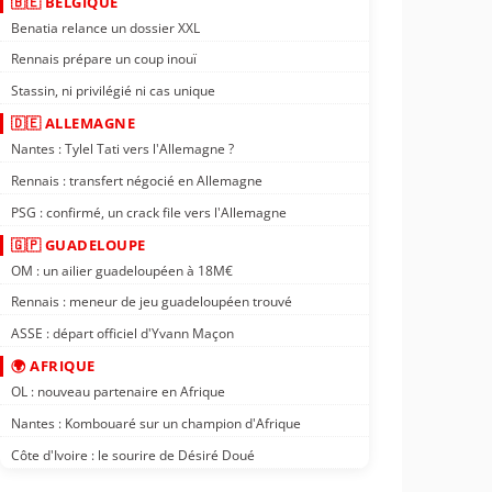
🇧🇪 BELGIQUE
Benatia relance un dossier XXL
Rennais prépare un coup inouï
Stassin, ni privilégié ni cas unique
🇩🇪 ALLEMAGNE
Nantes : Tylel Tati vers l'Allemagne ?
Rennais : transfert négocié en Allemagne
PSG : confirmé, un crack file vers l'Allemagne
🇬🇵 GUADELOUPE
OM : un ailier guadeloupéen à 18M€
Rennais : meneur de jeu guadeloupéen trouvé
ASSE : départ officiel d'Yvann Maçon
🌍 AFRIQUE
OL : nouveau partenaire en Afrique
Nantes : Kombouaré sur un champion d'Afrique
Côte d'Ivoire : le sourire de Désiré Doué