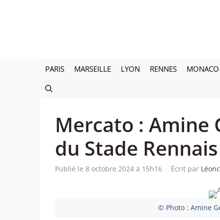
Aller
au
contenu
PARIS
MARSEILLE
LYON
RENNES
MONACO
Mercato : Amine G
du Stade Rennais
Publié le 8 octobre 2024 à 15h16
·
Écrit par
Léonc
© Photo : Amine G