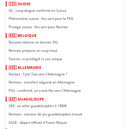
🇨🇭 SUISSE
OL : coup dingue confirmé en Suisse
Phénomène suisse : feu vert pour le PSG
Prodige suisse : feu vert pour Rennes
🇧🇪 BELGIQUE
Benatia relance un dossier XXL
Rennais prépare un coup inouï
Stassin, ni privilégié ni cas unique
🇩🇪 ALLEMAGNE
Nantes : Tylel Tati vers l'Allemagne ?
Rennais : transfert négocié en Allemagne
PSG : confirmé, un crack file vers l'Allemagne
🇬🇵 GUADELOUPE
OM : un ailier guadeloupéen à 18M€
Rennais : meneur de jeu guadeloupéen trouvé
ASSE : départ officiel d'Yvann Maçon