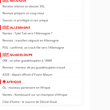
🇧🇪 BELGIQUE
Benatia relance un dossier XXL
Rennais prépare un coup inouï
Stassin, ni privilégié ni cas unique
🇩🇪 ALLEMAGNE
Nantes : Tylel Tati vers l'Allemagne ?
Rennais : transfert négocié en Allemagne
PSG : confirmé, un crack file vers l'Allemagne
🇬🇵 GUADELOUPE
OM : un ailier guadeloupéen à 18M€
Rennais : meneur de jeu guadeloupéen trouvé
ASSE : départ officiel d'Yvann Maçon
🌍 AFRIQUE
OL : nouveau partenaire en Afrique
Nantes : Kombouaré sur un champion d'Afrique
Côte d'Ivoire : le sourire de Désiré Doué