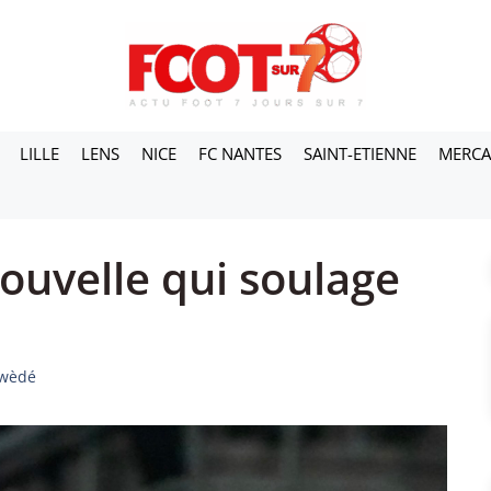
LILLE
LENS
NICE
FC NANTES
SAINT-ETIENNE
MERC
ouvelle qui soulage
iwèdé