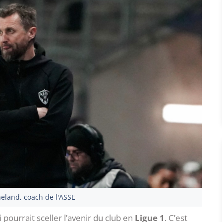
neland, coach de l'ASSE
pourrait sceller l’avenir du club en
Ligue 1
. C’est