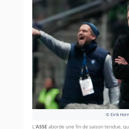
© Eirik Hor
L’
ASSE
aborde une fin de saison tendue, qui 