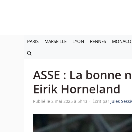
Aller
au
contenu
PARIS
MARSEILLE
LYON
RENNES
MONACO
ASSE : La bonne n
Eirik Horneland
Publié le 2 mai 2025 à 5h43
·
Écrit par
Jules Sess