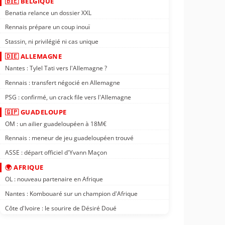
🇧🇪 BELGIQUE
Benatia relance un dossier XXL
Rennais prépare un coup inouï
Stassin, ni privilégié ni cas unique
🇩🇪 ALLEMAGNE
Nantes : Tylel Tati vers l'Allemagne ?
Rennais : transfert négocié en Allemagne
PSG : confirmé, un crack file vers l'Allemagne
🇬🇵 GUADELOUPE
OM : un ailier guadeloupéen à 18M€
Rennais : meneur de jeu guadeloupéen trouvé
ASSE : départ officiel d'Yvann Maçon
🌍 AFRIQUE
OL : nouveau partenaire en Afrique
Nantes : Kombouaré sur un champion d'Afrique
Côte d'Ivoire : le sourire de Désiré Doué