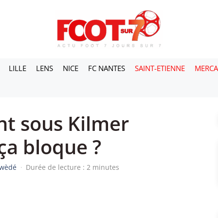
LILLE
LENS
NICE
FC NANTES
SAINT-ETIENNE
MERC
t sous Kilmer
ça bloque ?
iwèdé
·
Durée de lecture : 2 minutes