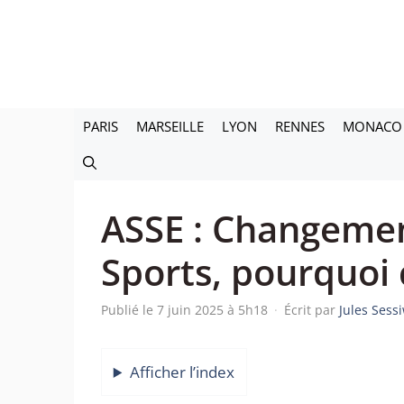
Aller
au
contenu
PARIS
MARSEILLE
LYON
RENNES
MONACO
ASSE : Changemen
Sports, pourquoi 
Publié le 7 juin 2025 à 5h18
·
Écrit par
Jules Sess
Afficher l’index