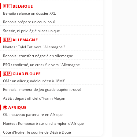
🇧🇪 BELGIQUE
Benatia relance un dossier XXL
Rennais prépare un coup inouï
Stassin, ni privilégié ni cas unique
🇩🇪 ALLEMAGNE
Nantes : Tylel Tati vers l'Allemagne ?
Rennais : transfert négocié en Allemagne
PSG : confirmé, un crack file vers l'Allemagne
🇬🇵 GUADELOUPE
OM : un ailier guadeloupéen à 18M€
Rennais : meneur de jeu guadeloupéen trouvé
ASSE : départ officiel d'Yvann Maçon
🌍 AFRIQUE
OL : nouveau partenaire en Afrique
Nantes : Kombouaré sur un champion d'Afrique
Côte d'Ivoire : le sourire de Désiré Doué