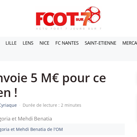
LILLE
LENS
NICE
FC NANTES
SAINT-ETIENNE
MERC
nvoie 5 M€ pour ce
n !
Cyriaque
·
Durée de lecture : 2 minutes
goria et Mehdi Benatia de l'OM