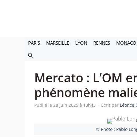
Aller
au
contenu
PARIS
MARSEILLE
LYON
RENNES
MONACO
Mercato : L’OM e
phénomène malie
Publié le 28 juin 2025 à 13h43
·
Écrit par
Léonce 
© Photo : Pablo Lon