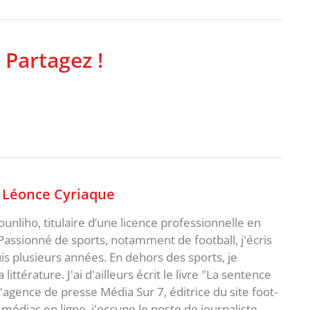
 Partagez !
,
Léonce Cyriaque
unliho, titulaire d’une licence professionnelle en
Passionné de sports, notamment de football, j'écris
uis plusieurs années. En dehors des sports, je
ittérature. J'ai d'ailleurs écrit le livre "La sentence
l'agence de presse Média Sur 7, éditrice du site foot-
 médias en ligne, j'occupe le poste de journaliste