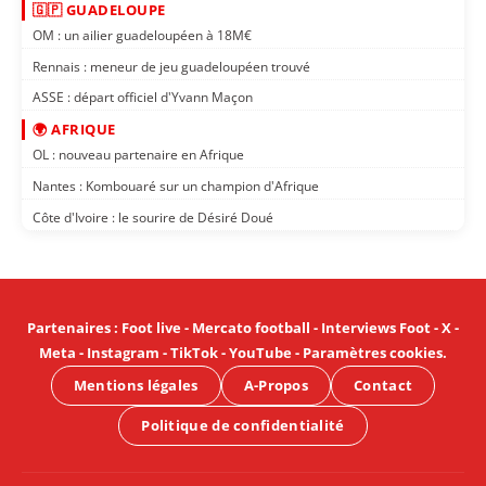
🇬🇵 GUADELOUPE
OM : un ailier guadeloupéen à 18M€
Rennais : meneur de jeu guadeloupéen trouvé
ASSE : départ officiel d'Yvann Maçon
🌍 AFRIQUE
OL : nouveau partenaire en Afrique
Nantes : Kombouaré sur un champion d'Afrique
Côte d'Ivoire : le sourire de Désiré Doué
Partenaires
:
Foot live
-
Mercato football
-
Interviews Foot
-
X
-
Meta
-
Instagram
-
TikTok
-
YouTube
-
Paramètres cookies
.
Mentions légales
A-Propos
Contact
Politique de confidentialité